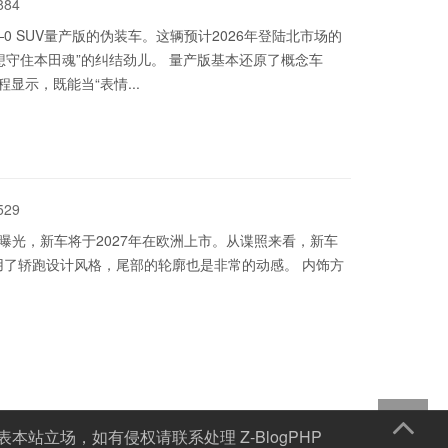
884
 SUV量产版的伪装车。这辆预计2026年登陆北市场的
想守住本田魂”的纠结劲儿。 量产版基本还原了概念车
显示，既能当“表情...
529
照曝光，新车将于2027年在欧洲上市。从谍照来看，新车
用了轿跑设计风格，尾部的轮廓也是非常的动感。 内饰方
表本站立场，如有侵权请联系处理
Z-BlogPHP