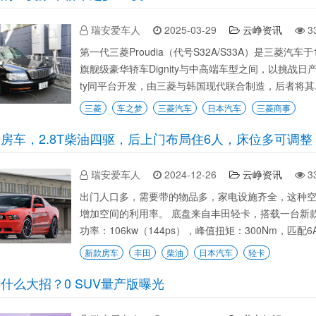
瑞安爱车人
2025-03-29
云峥资讯
3
第一代三菱Proudia（代号S32A/S33A）是三菱
旗舰级豪华轿车Dignity与中高端车型之间，以挑战日产Cima
ty同平台开发，由三菱与韩国现代联合制造，后者将其..
三菱
车之梦
三菱汽车
日本汽车
三菱商事
房车，2.8T柴油四驱，后上门布局住6人，床位多可调整
瑞安爱车人
2024-12-26
云峥资讯
3
出门人口多，需要带的物品多，家电设施齐全，这种
增加空间的利用率。 底盘来自丰田轻卡，搭载一台新款1
功率：106kw（144ps），峰值扭矩：300Nm，匹配6
新款房车
丰田
柴油
日本汽车
轻卡
什么大招？0 SUV量产版曝光