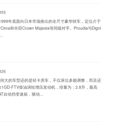
355
汽车于1999年底面向日本市场推出的全尺寸豪华轿车，定位介于
和丰田Crown Majesta等同级对手。Proudia与Digni
.
326
空间大的车型还的是轻卡房车，不仅床位多能调整，而且还
GD-FTV柴油涡轮增压发动机，排量为：2.8升，最高
AT自动挡变速箱，驱动...