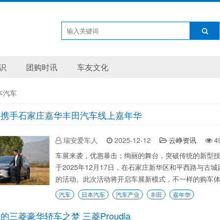
识
团购时讯
车友文化
本汽车
保携手石家庄嘉华丰田汽车线上嘉年华
瑞安爱车人
2025-12-12
云峥资讯
4
车展来袭，优惠暴击；绚丽的舞台，突破传统的新型
于2025年12月17日，在石家庄新华区和平西路与古
的活动。此次活动将开启车展新模式，不一样的购车体验
汽车
日本汽车
汽车产业
丰田
嘉年华
的三菱豪华轿车之梦 三菱Proudia