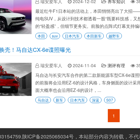
瑞安爱车人
2024-12-02
养车知识
3
最近红牛F1日本站的活动上，本田悄悄亮出了大招——0
纯电SUV，从设计到技术都透着一股“既要科技感，又
的“轻盈感”，但细节更务实。前脸的点阵式灯幕支持编程
本田
suv
日本汽车
本田新车
越野车
7换壳！马自达CX-6e谍照曝光
瑞安爱车人
2024-11-04
测评有理
3
马自达与长安汽车合作的第二款新能源车型CX-6e谍
的前脸将会沿用EZ-6的设计风格，车身侧面的设计采
面大概率也会沿用EZ-6的设计，...
马自达
新车
日本汽车
深蓝
S07
1
3154759.
陕ICP备2025065034号
，本站部分内容为转载，不代