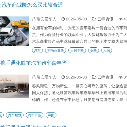
|汽车商业险怎么买比较合适
瑞安爱车人
2026-05-09
云峥资讯
4
在拥有爱车的同时，为您的爱车选购一份合适的汽车
责。作为保险行业的领军企业，人保财险致力于为广
汽车商业险产品中选择最适合自己的呢？本文将为您提供
汽车
车辆商业险
人保车险
保险
人保
保携手通化胜笛汽车购车嘉年华
瑞安爱车人
2026-05-06
云峥资讯
3
春风渐暖，万物新生，一辆安心可靠的座驾，让旅途
国人保携手通化胜笛汽车购车嘉年华线上直播车展活
碌的工作，还是在家中休息，只要您有网络连接，即
化
汽车展览
汽车产业
中国