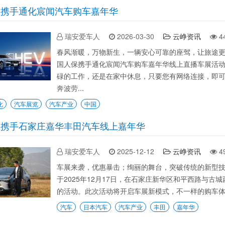
保携手通化宸闻汽车购车嘉年华
瑞安爱车人
2026-03-30
云峥资讯
4
春风渐暖，万物新生，一辆安心可靠的座驾，让旅途
国人保携手通化宸闻汽车购车嘉年华线上直播车展活
碌的工作，还是在家中休息，只要您有网络连接，即
奔波劳...
化
汽车展览
汽车产业
中国
保携手石家庄嘉华丰田汽车线上嘉年华
瑞安爱车人
2025-12-12
云峥资讯
4
车展来袭，优惠暴击；绚丽的舞台，突破传统的新型
于2025年12月17日，在石家庄新华区和平西路与古
的活动。此次活动将开启车展新模式，不一样的购车体验
汽车
日本汽车
汽车产业
丰田
嘉年华