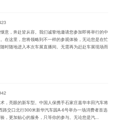
423
更惬意，奔赴皆从容。我们诚挚地邀请您参加即将举行的中
动。在这里，您将领略到不一样的参观体验，无论您是在忙
可随时随地进入本次车展直播间。无需再为赶赴车展现场而
942
技术，亮眼的新车型。中国人保携手石家庄嘉华丰田汽车将
城西路交口北行300米新华汽车园A-6号举办一场消费者首选
，更加贴心的服务，只等你的参与。无论您是汽...