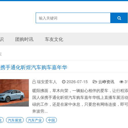
识
团购时讯
车友文化
车
保携手通化昕煜汽车购车嘉年华
瑞安爱车人
2026-07-15
云峥资讯
3
暖阳拂面，草木向荣，一辆贴心相伴的爱车，让行程
国人保携手通化昕煜汽车购车嘉年华线上直播车展活
碌的工作，还是在家中休息，只要您有网络连接，即
奔波劳...
化
汽车展览
汽车产业
中国