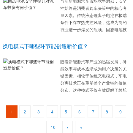
当前新能源汽车市场竞争激烈，安全
产制造角度...
性始终是消费者购车决策中的核心考
量因素。传统液态锂离子电池在极端
条件下存在热失控风险，这成为制约
行业进一步爆发的瓶颈。固态电池技
术的出现，通过采用固态电解质替代
易燃的有机电解液，从根本上降低了
换电模式下哪些环节能创造新价值？
起火爆炸的概率。这种技术革新不仅
解决了用户的安全焦虑，更为产业链
随着新能源汽车产业的迅猛发展，补
上下游带来了...
能效率与成本逐渐成为用户决策的关
键因素。相较于传统充电模式，车电
分离技术正在重塑整个产业链的价值
分布。这种模式不仅有效缓解了续航
焦虑，更在电池全生命周期管理中挖
掘出了潜在的经济效益，为行业带来
了多元化的盈利机会。 在电池资产管
1
2
3
4
5
6
7
8
9
理环节，专业化运营能够显著延长电
池使用寿...
10
›
››