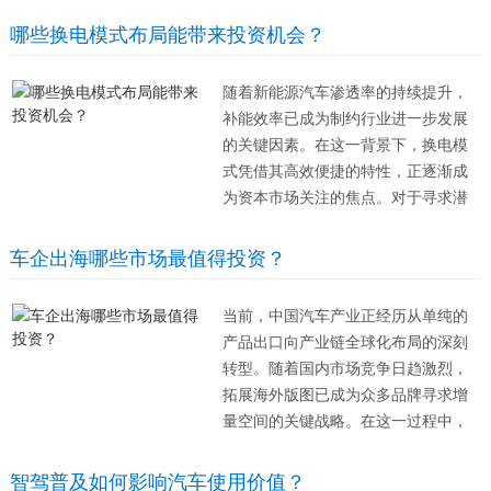
真实反映财务负担。 首先是购置环
哪些换电模式布局能带来投资机会？
节，虽然新能源汽车免征购置税，这
是一笔显著的节省，但保险费用通常
随着新能源汽车渗透率的持续提升，
高于同价位...
补能效率已成为制约行业进一步发展
的关键因素。在这一背景下，换电模
式凭借其高效便捷的特性，正逐渐成
为资本市场关注的焦点。对于寻求潜
在价值的投资者而言，深入理解产业
链中的核心布局环节至关重要，这直
车企出海哪些市场最值得投资？
接关系到资金配置的安全性与回报
率。 首先，基础设施的建设密度与覆
当前，中国汽车产业正经历从单纯的
盖范围是衡...
产品出口向产业链全球化布局的深刻
转型。随着国内市场竞争日趋激烈，
拓展海外版图已成为众多品牌寻求增
量空间的关键战略。在这一过程中，
选择合适的目标区域至关重要，这不
仅关系到短期销量，更影响长期的品
智驾普及如何影响汽车使用价值？