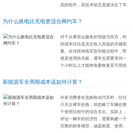
高的组件，其技术状态直接决定了车
辆全生命周期的使用成本与资产价
值。许多潜在买家往往忽视了电池性
为什么换电比充电更适合网约车？
能波动对长期持有成本的深远影响，
导致后期用车体验与预期存在偏差。
对于从事营运服务的驾驶员而言，时
电池容量的...
间成本往往是决定收入高低的关键因
素。在传统纯电车型补能过程中，即
便是使用快充桩，通常也需要等待一
个小时以上才能将电量恢复至可用状
态，这段时间车辆无法接单，意味着
直接的经济损失。尤其是在早晚高峰
新能源车全周期成本该如何计算？
时段，每一分钟的停运都可能错过高
溢价的订单。相比之下，换电模式能
许多消费者在选购电动汽车时，往往
够在几分钟内...
只关注裸车价格，却忽略了车辆在整
个使用过程中的综合支出。实际上，
评估一辆车的经济性，需要构建一个
完整的财务模型，涵盖购置、使用、
维护直至置换的各个环节，这样才能