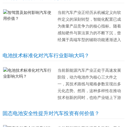
牌根基与盈利能力。 东南亚地区因其
庞大的人口基数和日益增长的经济活
当前汽车产业正经历从机械定义向软
力，成为...
件定义的深刻转型，智能化配置已成
为衡量产品竞争力的核心指标。随着
感知硬件与算法算力的不断下沉，曾
经属于高端车型的辅助功能逐渐进入
主流视野，这一趋势重塑了用户对车
辆价值的认知体系。智能驾驶系统不
电池技术标准化对汽车行业影响大吗？
再仅仅是锦上添花的点缀，而是直接
影响日常用车体验与长期持有成本的
当前新能源汽车产业正处于高速发展
关键因素，其...
阶段，动力电池作为核心三大件之
一，其技术路线与规格参数呈现出多
元化态势。然而，这种多样性在推动
技术创新的同时，也给产业链上下游
带来了协同难题。电池规格的统一与
标准化，已成为行业内部讨论的焦点
固态电池安全性提升对汽车投资有何价值？
议题，直接关系到制造效率、基础设
施布局以及消费者的最终体验。 从生