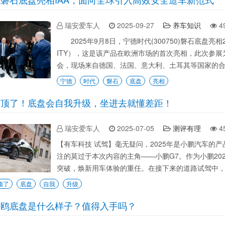
瑞安爱车人
2025-09-27
养车知识
4
2025年9月8日，宁德时代(300750)磐石底盘亮相
ITY），这是该产品在欧洲市场的首次亮相，此次参
会，现场来自德国、法国、意大利、土耳其等国家的合作
宁德
时代
磐石
底盘
亮相
太顶了！底盘会自我升级，坐进去就懂差距！
瑞安爱车人
2025-07-05
测评有理
4
【有车科技 试驾】毫无疑问，2025年是小鹏汽车的
注的莫过于本次内容的主角——小鹏G7。作为小鹏202
突破，焕新用车体验的重任。在接下来的道路试驾中，我
顶了
底盘
自我
升级
海鸥底盘是什么样子？值得入手吗？