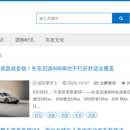
识
团购时讯
车友文化
盘
底盘就是稳！长安启源A06操控不打折舒适全覆盖
瑞安爱车人
2025-10-07
云峥资讯
3
9月28日，“大美舒享新家轿”——长安启源A06在成
激光Ultra+、630激光Ultra、630舒享Ultra、630 Max
让...
后五
底盘
就是
长安
启源
磐石底盘亮相IAA，面向全球引入高效安全造车新范式