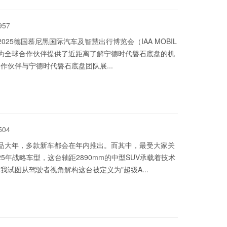
957
2025德国慕尼黑国际汽车及智慧出行博览会（IAA MOBIL
展为全球合作伙伴提供了近距离了解宁德时代磐石底盘的机
伙伴与宁德时代磐石底盘团队展...
504
产品大年，多款新车都会在年内推出。而其中，最受大家关
5年战略车型，这台轴距2890mm的中型SUV承载着技术
试图从驾驶者视角解构这台被定义为"超级A...