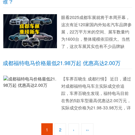
谁？
化设计...
眼看2025成都车展就将于本周开幕，
这次有近120家国内外知名汽车品牌参
展，22万平方米的空间、展车数量约
为1600台，整体规模依旧很大。当然
了，这次车展其实也有不少品牌缺
席，但还有更多自主品牌将以“专馆”形
式集结，而合资车企则聚集于性能系
成都福特电马价格最低21.98万起 优惠高达2.00万
列。我们不妨在车展前，看看这几款
颇具话题度即...
【车界百晓生 成都行情】 近日，通过
对成都福特电马车主实际成交价追
踪，车界百晓生发现，福特电马目前
在售的5款车型最高优惠达2.00万元，
实际成交价格为21.98-33.98万元，详
见下表： 福特电马 指导价 优惠金额
成交价格...
1
2
›
››