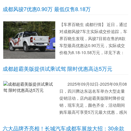
额...
成都风骏7优惠0.90万 最低仅售8.18万
【车界百晓生 成都行情】 近日，通过
对成都风骏7车主实际成交价追踪，车
界百晓生发现，风骏7目前在售的8款
车型最高优惠达0.90万元，实际成交
价格为8.18-10.58万元，详见下表：
风骏7 指导价 优惠金额 成交价格...
成都超霸美版提供试乘试驾 限时优惠高达5万元
2025年09月02日-2025年09月08
日，四川腾达东远名车举办大型走量
促销活动，店内超霸美版限时降价促
销，现车充足，颜色齐全，活动期间
购车最高可享受5万元最大优惠，感兴
趣的朋友可以到店咨询购买，或致电...
六大品牌齐亮相！长城汽车成都车展放大招：30余款