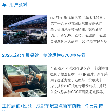
车+用户派对
□大河报·豫视频记者 祁驿 8月29日，
第二十八届成都国际汽车展正式启
幕，长城汽车带着哈弗、魏牌新能
源、坦克SUV、欧拉、长城炮、长城
灵魂摩托六大品牌，30 余款重磅车型
强势登陆西南舞台。不同于传统车展
的“展品陈列”模式，这次长城把聚光灯
2025成都车展探馆：捷途纵横G700抢先看
对准了用户，不仅秀出新技术硬实
力，还搭起“用户派对”的舞台，...
车讯 在2025成都车展前夕，车编辑拍
摄到了捷途纵横G700的图片。新车采
用了硬派方盒子造型与非承载式车
身，搭载2.0T混动专用发动机，并配
备空气悬架和CDC可调阻尼减振器。
外观方面，新车采用了硬派SUV一贯
的方盒子设计，整体造型硬朗霸气。
主打颜值+性能，成都车展重点新车前瞻！你更期待
具体来看，新车前脸延续了捷途家族