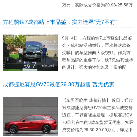
万元，实际成交价格为20.98-25.58万
元，详见下表： 北京越野BJ60 指导价
优惠...
方程豹钛7成都站上市品鉴，实力诠释“无7不有”
9月14日，方程豹钛7上市暨全民品鉴
会・成都站活动举行，再次将这款备
受瞩目的车型推向大众视野。作为方
程豹品牌的重要车型，钛7凭借其独特
的设计、强大的性能以及丰富的配
置，在汽车市场中掀起了一阵热潮。​
设计硬派，但没放弃“眼缘”​ 钛7的外
成都捷尼赛思GV70最低29.30万起售 暂无优惠
观，官方叫“钛能前脸”。上下咬合非
常...
【车界百晓生 成都行情】 近日，通过
对成都捷尼赛思GV70车主实际成交价
追踪，车界百晓生发现，捷尼赛思GV
70目前在售的3款车型暂无优惠，实际
成交价格为29.30-39.00万元，详见下
表： 捷尼赛思GV70 指导价 优惠金