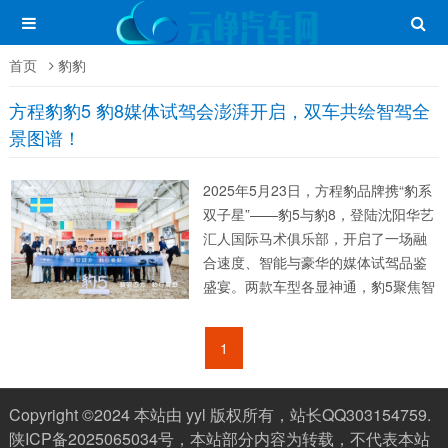
首页
豹豹
方程豹豹5 豹8媒体试驾会澎湃开启，双车共绘智驾全
景图谱！
2025年5月23日，方程豹品牌携“豹系
双子星”——豹5与豹8，登陆沈阳华艺
汇人国际马术俱乐部，开启了一场融
合速度、智能与豪华的媒体试驾品鉴
盛宴。两款车型各显神通，豹5聚焦智
能越野硬实力，豹8彰显豪华旗舰魅
力，共同诠释中国智造SUV的技术突
1
破与全场景适应力。 智驾越野VS都
市...
Copyright ©2024 本站由 yyl 版权所有，站长QQ303154759.
陕ICP备2025065034号
，本站部分内容为转载，不代表本站