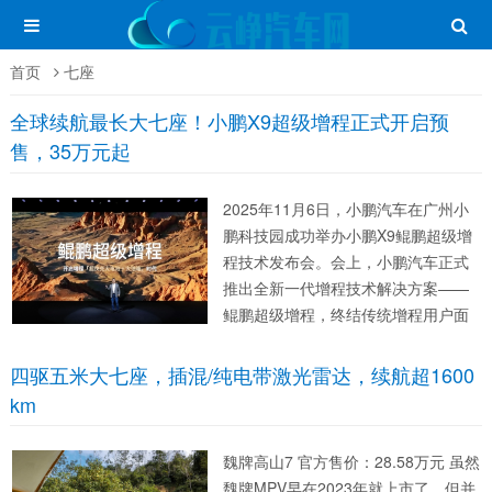
首页
七座
全球续航最长大七座！小鹏X9超级增程正式开启预
售，35万元起
2025年11月6日，小鹏汽车在广州小
鹏科技园成功举办小鹏X9鲲鹏超级增
程技术发布会。会上，小鹏汽车正式
推出全新一代增程技术解决方案——
鲲鹏超级增程，终结传统增程用户面
临的纯电续航短、充电速度慢、综合
能耗高、亏电动力弱、增程噪音大的
四驱五米大七座，插混/纯电带激光雷达，续航超1600
五大痛点，并宣布首发车型小鹏X9超
km
级增程即日起开启预售。新车推出M
a...
魏牌高山7 官方售价：28.58万元 虽然
魏牌MPV早在2023年就上市了，但并