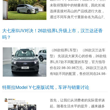
未取得预期中的销量表现，因此长城
选择直接对高山的产品线进行大改，
通过不同车身尺寸重新命名为高山7、
高山8与高山9，其中高山7于近日正式
上市，仅推出1款车型，售价为28.58
大七座SUV对决！26款锐界L升级上市，汉兰达还香
万元。 虽然从命名和定价来看，...
吗？
（26款锐界L车型） （26款汉兰达车
型） 先说说大家关心的价格，26款锐
界L共7款不同配置的车型，官方指导
价在22.98-30.98万元。26款汉兰达共
有9款不同的配置，售价区间在24.98-
32.58万元。两款车都提供了燃油版和
混动版本两种动力形式，选择性还是
特斯拉Model Y七座版试驾，车评与销量讨论
比较丰富的。从价格来看，...
首先，让我们从消费者的实际需求谈
起。随着生活水平的提升，越来越多