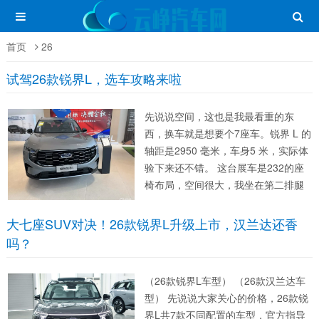
首页
26
试驾26款锐界L，选车攻略来啦
先说说空间，这也是我最看重的东
西，换车就是想要个7座车。锐界 L 的
轴距是2950 毫米，车身5 米，实际体
验下来还不错。 这台展车是232的座
椅布局，空间很大，我坐在第二排腿
部有两拳多的空间，第三排我这 178c
m 的身高坐进去，膝盖离前排还有一
大七座SUV对决！26款锐界L升级上市，汉兰达还香
拳空隙，不用像汉兰达那样蜷着腿。
吗？
后...
（26款锐界L车型） （26款汉兰达车
型） 先说说大家关心的价格，26款锐
界L共7款不同配置的车型，官方指导