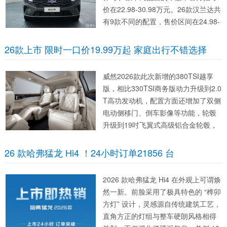
价在22.98-30.98万元。26款汉兰达共
有9款不同的配置，售价区间在24.98-
32.58万元。两款车都提供了燃油版和
混动版本两种动力形式，选择性还是
26款上市 限时一口价19.99万起 家庭出行不错选择
比较丰富的。从价格来看，...
威然2026款此次新增的380TSI越享
版，相比330TSI商务版动力升级到2.0
T高功发动机，配置方面还增加了双侧
电动侧移门、倒车影像等功能，轮毂
升级到19吋飞翼式高级铝合金轮毂，
电动尾门也升级了位置记忆功能。 作
为一款MPV车型，空间表现一直以来
26 款哈弗猛龙 Hi4 ！24小时订单21856 台
都是众多消费者很在意的一点，大众
威然5346mm...
2026 款哈弗猛龙 Hi4 在外观上可谓焕
然一新。前脸采用了极具特色的 “榫卯
方灯” 设计，灵感源自传统建筑工艺，
直角方正的灯组与整车硬朗风格相得